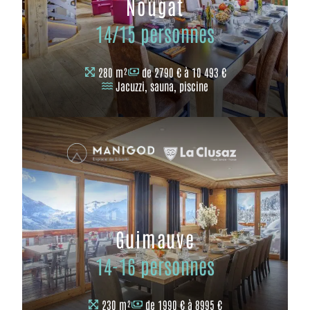
Nougat
14/15 personnes
280 m²
de 2790 € à 10 493 €
Jacuzzi, sauna, piscine
Guimauve
14-16 personnes
230 m²
de 1990 € à 8995 €