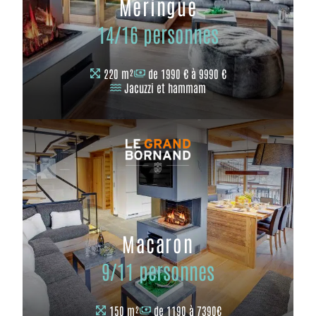
Meringue
14/16 personnes
220 m²
de 1990 € à 9990 €
Jacuzzi et hammam
Macaron
9/11 personnes
150 m²
de 1190 à 7390€