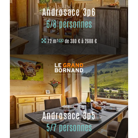
Androsace 3p6
6/8 personnes
72 m²
de 380 € à 2688 €
Androsace 3p5
5/7 personnes