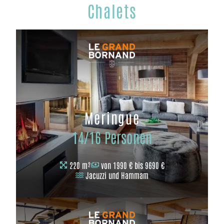
Chalets
Meringue
14/16 Personen
220 m²
von 1990 € bis 9690 €
Jacuzzi und Hammam