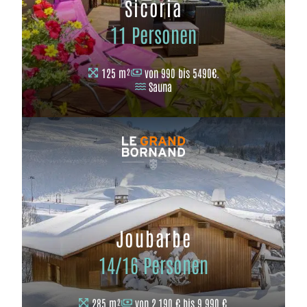
Sicoria
11 Personen
125 m²
von 990 bis 5490€.
Sauna
Joubarbe
14/16 Personen
285 m²
von 2.190 € bis 9.990 €.