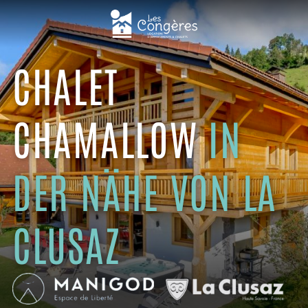
CHALET
CHAMALLOW
IN
DER NÄHE VON LA
CLUSAZ