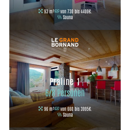
93 m²
von 730 bis 4400€.
Sauna
Praline 1
6/8 Personen
96 m²
von 660 bis 3995€.
Sauna