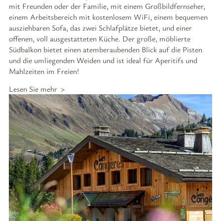
mit Freunden oder der Familie, mit einem Großbildfernseher,
einem Arbeitsbereich mit kostenlosem WiFi, einem bequemen
ausziehbaren Sofa, das zwei Schlafplätze bietet, und einer
offenen, voll ausgestatteten Küche. Der große, möblierte
Südbalkon bietet einen atemberaubenden Blick auf die Pisten
und die umliegenden Weiden und ist ideal für Aperitifs und
Mahlzeiten im Freien!
Lesen Sie mehr